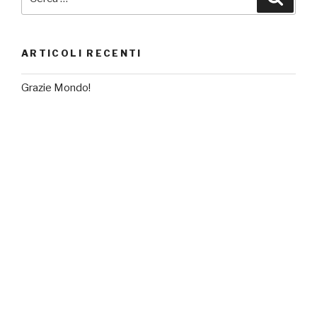
ARTICOLI RECENTI
Grazie Mondo!
COMMENTI RECENTI
Mr WordPress
su
Grazie Mondo!
ARCHIVI
Maggio 2016
CATEGORIE