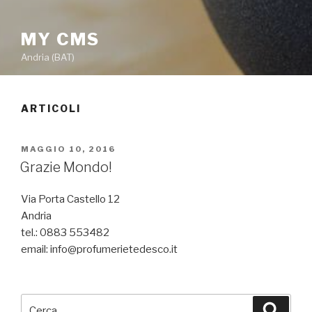
MY CMS
Andria (BAT)
ARTICOLI
PUBBLICATO
MAGGIO 10, 2016
IL
Grazie Mondo!
Via Porta Castello 12
Andria
tel.: 0883 553482
email:
info@profumerietedesco.it
Cerca:
Cerca